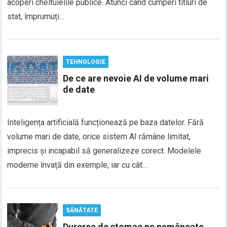
acoperi cheltuielile publice. Atunci când cumperi titluri de
stat, împrumuți…
TEHNOLOGIE
De ce are nevoie AI de volume mari
de date
Inteligența artificială funcționează pe baza datelor. Fără
volume mari de date, orice sistem AI rămâne limitat,
imprecis și incapabil să generalizeze corect. Modelele
moderne învață din exemple, iar cu cât…
SĂNĂTATE
Durerea de stomac pe nemâncate