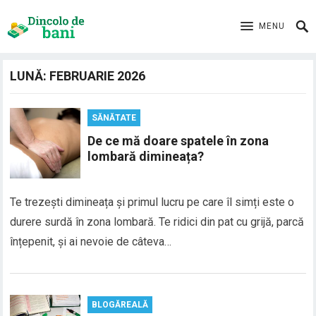
MENU
LUNĂ:
FEBRUARIE 2026
SĂNĂTATE
De ce mă doare spatele în zona
lombară dimineața?
Te trezești dimineața și primul lucru pe care îl simți este o
durere surdă în zona lombară. Te ridici din pat cu grijă, parcă
înțepenit, și ai nevoie de câteva…
BLOGĂREALĂ