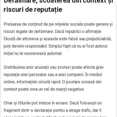
Defăimare, scoaterea din context și
riscuri de reputație
Preluarea de conținut de pe rețelele sociale poate genera și
riscuri legate de defăimare. Dacă republici o afirmație
făcută de altcineva și aceasta este falsă sau prejudiciabilă,
poți deveni responsabil. Simplul fapt că nu ai fost autorul
inițial nu te exonerează automat.
Distribuirea unor acuzații sau zvonuri poate afecta grav
reputația unei persoane sau a unei companii. În mediul
online, informațiile circulă rapid. O postare scoasă din
context poate crea un val de reacții negative.
Chiar și titlurile pot induce în eroare. Dacă folosești un
fragment dintr-o declarație pentru a atrage trafic, dar îl