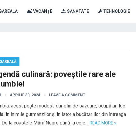
GĂREALĂ
VACANȚE
SĂNĂTATE
TEHNOLOGIE
GĂREALĂ
endă culinară: poveștile rare ale
rumbiei
I
APRILIE 30, 2024
LEAVE A COMMENT
bia, acest pește modest, dar plin de savoare, ocupă un loc
al în inimile gurmanzilor și în istoria bucătăriilor din întreaga
 De la coastele Mării Negre până la cele…
READ MORE »