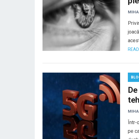
ple
MIHA
Privi
joacă
acest
READ
BLO
De 
te
MIHA
Într-
pe ca