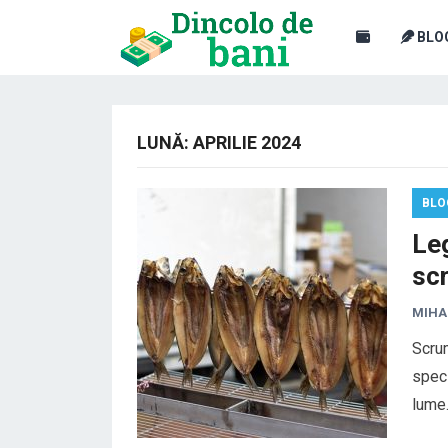
BLO
LUNĂ:
APRILIE 2024
BLO
Leg
sc
MIHA
Scrum
speci
lume.