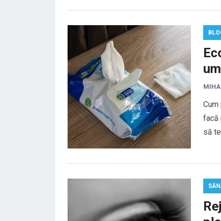
BLO
Ec
um
MIHA
Cum 
facă 
să te
SĂN
Rej