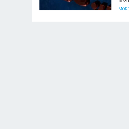
dezba
MORE