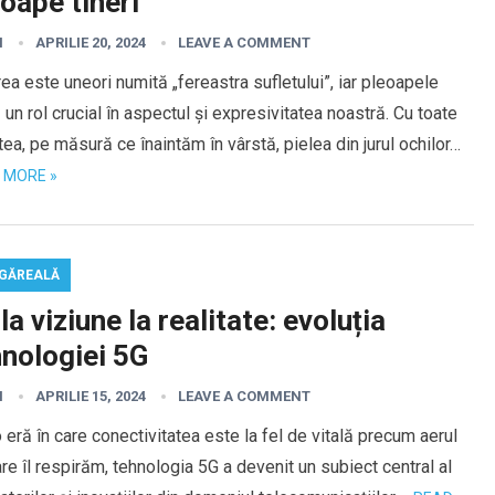
oape tineri
I
APRILIE 20, 2024
LEAVE A COMMENT
rea este uneori numită „fereastra sufletului”, iar pleoapele
 un rol crucial în aspectul și expresivitatea noastră. Cu toate
ea, pe măsură ce înaintăm în vârstă, pielea din jurul ochilor…
 MORE »
GĂREALĂ
la viziune la realitate: evoluția
hnologiei 5G
I
APRILIE 15, 2024
LEAVE A COMMENT
o eră în care conectivitatea este la fel de vitală precum aerul
re îl respirăm, tehnologia 5G a devenit un subiect central al