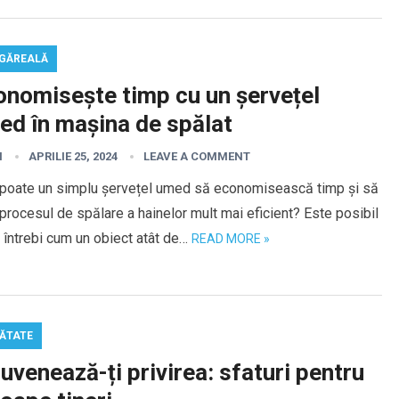
GĂREALĂ
onomisește timp cu un șervețel
ed în mașina de spălat
I
APRILIE 25, 2024
LEAVE A COMMENT
poate un simplu șervețel umed să economisească timp și să
procesul de spălare a hainelor mult mai eficient? Este posibil
 întrebi cum un obiect atât de…
READ MORE »
ĂTATE
uvenează-ți privirea: sfaturi pentru