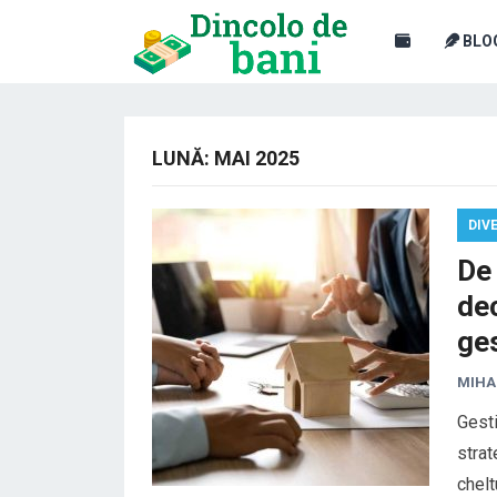
BLO
LUNĂ:
MAI 2025
DIV
De 
dec
ges
MIHA
Gesti
strat
chelt