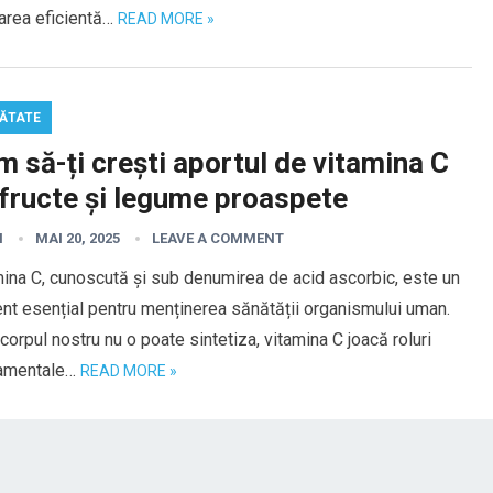
zarea eficientă…
READ MORE »
ĂTATE
 să-ți crești aportul de vitamina C
 fructe și legume proaspete
I
MAI 20, 2025
LEAVE A COMMENT
ina C, cunoscută și sub denumirea de acid ascorbic, este un
ent esențial pentru menținerea sănătății organismului uman.
corpul nostru nu o poate sintetiza, vitamina C joacă roluri
amentale…
READ MORE »