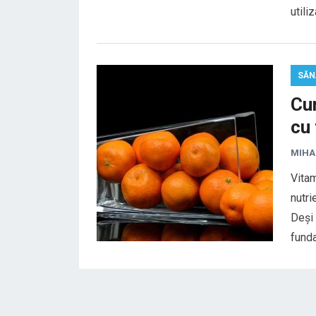
utili
SĂN
Cum
cu
MIHA
Vitam
nutri
Deși 
fund