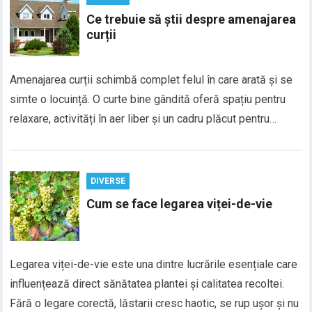
Ce trebuie să știi despre amenajarea
curții
Amenajarea curții schimbă complet felul în care arată și se
simte o locuință. O curte bine gândită oferă spațiu pentru
relaxare, activități în aer liber și un cadru plăcut pentru…
DIVERSE
Cum se face legarea viței-de-vie
Legarea viței-de-vie este una dintre lucrările esențiale care
influențează direct sănătatea plantei și calitatea recoltei.
Fără o legare corectă, lăstarii cresc haotic, se rup ușor și nu