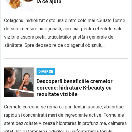
la ce ajută
Colagenul hidrolizat este una dintre cele mai căutate forme
de suplimentare nutrițională, apreciat pentru efectele sale
vizibile asupra pielii, articulațiilor și stării generale de
sănătate. Spre deosebire de colagenul obișnuit,…
DIVERSE
Descoperă beneficiile cremelor
coreene: hidratare K-beauty cu
rezultate vizibile
Cremele coreene se remarca prin texturi usoare, absorbtie
rapida si concentratii mari de ingrediente active. Formulele
atent dezvoltate vizeaza hidratarea in profunzime, calmarea
iritatiilor, estomparea ridurilor si uniformizarea tonului