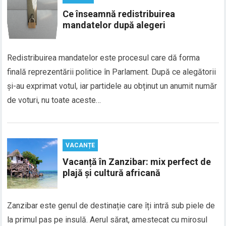
Ce înseamnă redistribuirea
mandatelor după alegeri
Redistribuirea mandatelor este procesul care dă forma
finală reprezentării politice în Parlament. După ce alegătorii
și-au exprimat votul, iar partidele au obținut un anumit număr
de voturi, nu toate aceste…
VACANȚE
Vacanță în Zanzibar: mix perfect de
plajă și cultură africană
Zanzibar este genul de destinație care îți intră sub piele de
la primul pas pe insulă. Aerul sărat, amestecat cu mirosul