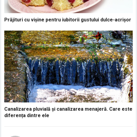
Prăjituri cu vișine pentru iubitorii gustului dulce-acrișor
Canalizarea pluvială și canalizarea menajeră. Care este
diferența dintre ele