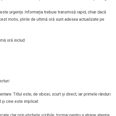
 este urgența. Informația trebuie transmisă rapid, chiar dacă
acest motiv, știrile de ultimă oră sunt adesea actualizate pe
timă oră includ:
ecturi
are. Titlul este, de obicei, scurt și direct, iar primele rânduri
 și cine este implicat.
rcate clar prin etichete vizibile, tocmai pentru a atrage atenția