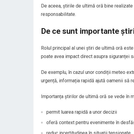
De aceea, știrile de ultimă oră bine realizate s
responsabilitate.
De ce sunt importante știri
Rolul principal al unei știri de ultimă oră est
poate avea impact direct asupra siguranței sa
De exemplu, în cazul unor condiții meteo extrem
urgență, informația rapidă ajută oamenii să r
Importanța știrilor de ultimă oră se vede în 
permit luarea rapidă a unor decizii
oferă context pentru evenimente în desfă
reduc incertitudinea în situații tensionate