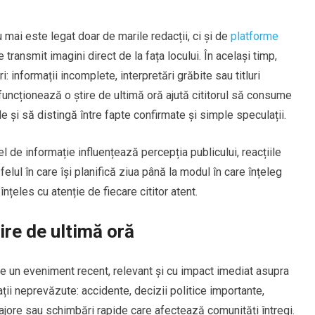
 mai este legat doar de marile redacții, ci și de
platforme
e transmit imagini direct de la fața locului. În același timp,
 informații incomplete, interpretări grăbite sau titluri
funcționează o știre de ultimă oră ajută cititorul să consume
e și să distingă între fapte confirmate și simple speculații.
l de informație influențează percepția publicului, reacțiile
felul în care își planifică ziua până la modul în care înțeleg
 înțeles cu atenție de fiecare cititor atent.
ire de ultimă oră
re un eveniment recent, relevant și cu impact imediat asupra
ții neprevăzute: accidente, decizii politice importante,
ore sau schimbări rapide care afectează comunități întregi.