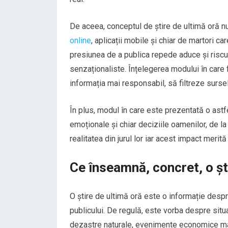
De aceea, conceptul de știre de ultimă oră nu
online
, aplicații mobile și chiar de martori car
presiunea de a publica repede aduce și riscuri:
senzaționaliste. Înțelegerea modului în care 
informația mai responsabil, să filtreze sursel
În plus, modul în care este prezentată o astfe
emoționale și chiar deciziile oamenilor, de la 
realitatea din jurul lor iar acest impact merită
Ce înseamnă, concret, o șt
O știre de ultimă oră este o informație desp
publicului. De regulă, este vorba despre situa
dezastre naturale, evenimente economice maj