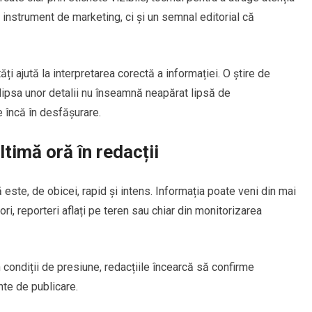
n instrument de marketing, ci și un semnal editorial că
ăți ajută la interpretarea corectă a informației. O știre de
lipsa unor detalii nu înseamnă neapărat lipsă de
 încă în desfășurare.
ltimă oră în redacții
 este, de obicei, rapid și intens. Informația poate veni din mai
ori, reporteri aflați pe teren sau chiar din monitorizarea
în condiții de presiune, redacțiile încearcă să confirme
nte de publicare.