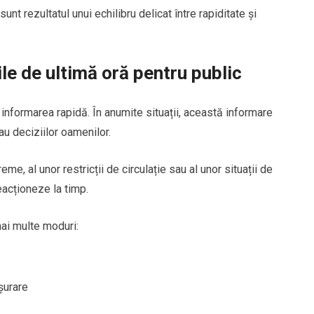
unt rezultatul unui echilibru delicat între rapiditate și
le de ultimă oră pentru public
e informarea rapidă. În anumite situații, această informare
u deciziilor oamenilor.
e, al unor restricții de circulație sau al unor situații de
eacționeze la timp.
mai multe moduri:
șurare