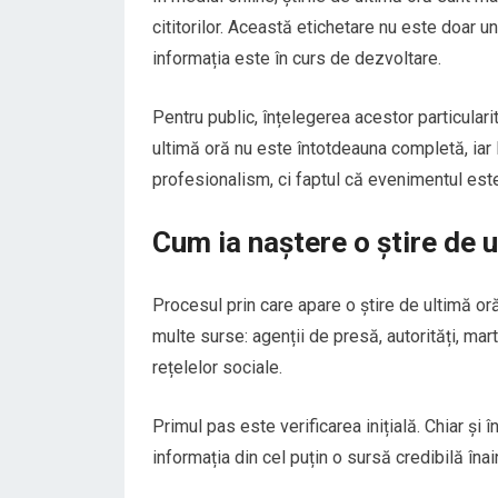
cititorilor. Această etichetare nu este doar u
informația este în curs de dezvoltare.
Pentru public, înțelegerea acestor particularit
ultimă oră nu este întotdeauna completă, iar 
profesionalism, ci faptul că evenimentul este
Cum ia naștere o știre de u
Procesul prin care apare o știre de ultimă oră
multe surse: agenții de presă, autorități, mart
rețelelor sociale.
Primul pas este verificarea inițială. Chiar și 
informația din cel puțin o sursă credibilă înai