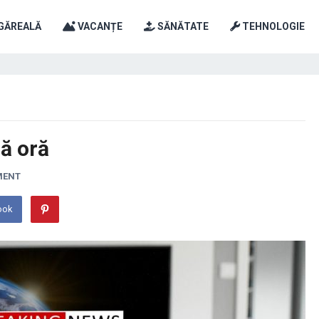
GĂREALĂ
VACANȚE
SĂNĂTATE
TEHNOLOGIE
mă oră
MENT
ook