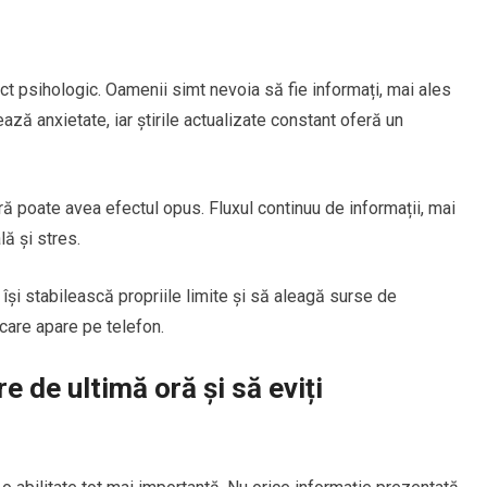
act psihologic. Oamenii simt nevoia să fie informați, mai ales
ează anxietate, iar știrile actualizate constant oferă un
ră poate avea efectul opus. Fluxul continuu de informații, mai
ă și stres.
ă își stabilească propriile limite și să aleagă surse de
care apare pe telefon.
e de ultimă oră și să eviți