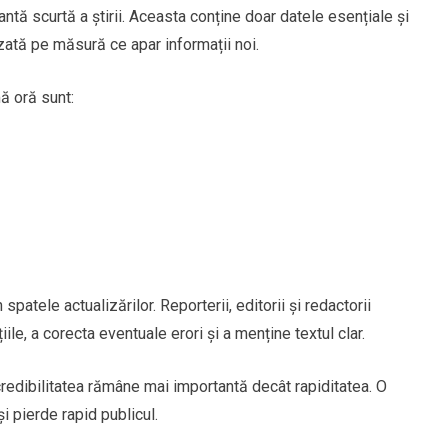
tă scurtă a știrii. Aceasta conține doar datele esențiale și
zată pe măsură ce apar informații noi.
mă oră sunt:
atele actualizărilor. Reporterii, editorii și redactorii
le, a corecta eventuale erori și a menține textul clar.
 credibilitatea rămâne mai importantă decât rapiditatea. O
i pierde rapid publicul.