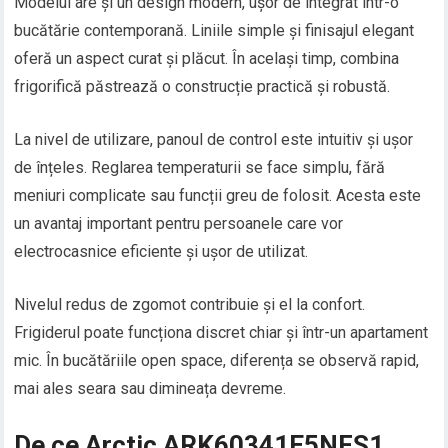
Modelul are și un design modern, ușor de integrat într-o
bucătărie contemporană. Liniile simple și finisajul elegant
oferă un aspect curat și plăcut. În același timp, combina
frigorifică păstrează o construcție practică și robustă.
La nivel de utilizare, panoul de control este intuitiv și ușor
de înțeles. Reglarea temperaturii se face simplu, fără
meniuri complicate sau funcții greu de folosit. Acesta este
un avantaj important pentru persoanele care vor
electrocasnice eficiente și ușor de utilizat.
Nivelul redus de zgomot contribuie și el la confort.
Frigiderul poate funcționa discret chiar și într-un apartament
mic. În bucătăriile open space, diferența se observă rapid,
mai ales seara sau dimineața devreme.
De ce Arctic ARK60341E5NFS1