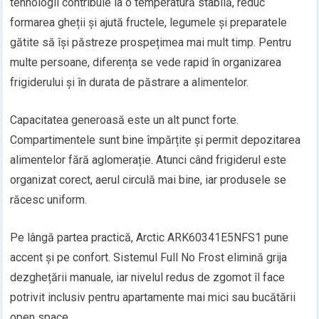
tehnologii contribuie la o temperatură stabilă, reduc
formarea gheții și ajută fructele, legumele și preparatele
gătite să își păstreze prospețimea mai mult timp. Pentru
multe persoane, diferența se vede rapid în organizarea
frigiderului și în durata de păstrare a alimentelor.
Capacitatea generoasă este un alt punct forte.
Compartimentele sunt bine împărțite și permit depozitarea
alimentelor fără aglomerație. Atunci când frigiderul este
organizat corect, aerul circulă mai bine, iar produsele se
răcesc uniform.
Pe lângă partea practică, Arctic ARK60341E5NFS1 pune
accent și pe confort. Sistemul Full No Frost elimină grija
dezghețării manuale, iar nivelul redus de zgomot îl face
potrivit inclusiv pentru apartamente mai mici sau bucătării
open space.