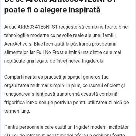
poate fi o alegere inspirată
Arctic ARK60341E5NFS1 reușește să combine foarte bine
tehnologiile moderne cu nevoile reale ale unei familii.
AeroActive și BlueTech ajută la păstrarea prospețimii
alimentelor, iar Full No Frost elimină una dintre cele mai
neplăcute griji legate de întreținerea frigiderului.
Compartimentarea practică și spațiul generos fac
organizarea mult mai simplă. În plus, consumul eficient și
funcționarea silențioasă transformă această combină
frigorifică într-o soluție potrivită pentru utilizarea zilnică pe
termen lung.
Pentru persoanele care caută un frigider modern, încăpător
și ușor de întreținut, acest model oferă un echilibru foarte