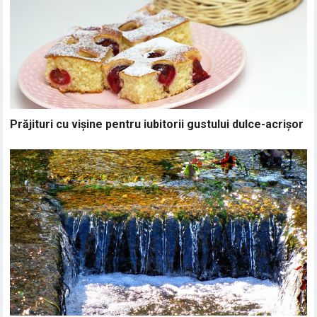
Prăjituri cu vișine pentru iubitorii gustului dulce-acrișor