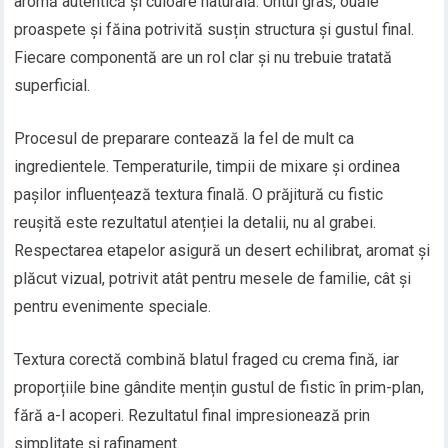
aromă autentică și culoare naturală. Untul gras, ouăle
proaspete și făina potrivită susțin structura și gustul final.
Fiecare componentă are un rol clar și nu trebuie tratată
superficial.
Procesul de preparare contează la fel de mult ca
ingredientele. Temperaturile, timpii de mixare și ordinea
pașilor influențează textura finală. O prăjitură cu fistic
reușită este rezultatul atenției la detalii, nu al grabei.
Respectarea etapelor asigură un desert echilibrat, aromat și
plăcut vizual, potrivit atât pentru mesele de familie, cât și
pentru evenimente speciale.
Textura corectă combină blatul fraged cu crema fină, iar
proporțiile bine gândite mențin gustul de fistic în prim-plan,
fără a-l acoperi. Rezultatul final impresionează prin
simplitate și rafinament.