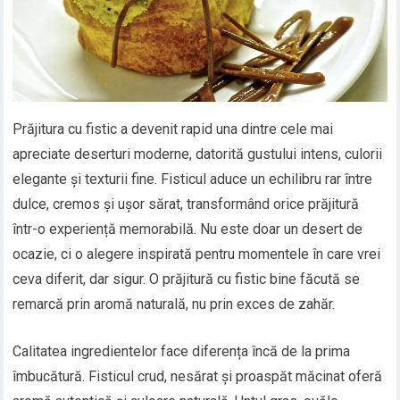
Prăjitura cu fistic a devenit rapid una dintre cele mai
apreciate deserturi moderne, datorită gustului intens, culorii
elegante și texturii fine. Fisticul aduce un echilibru rar între
dulce, cremos și ușor sărat, transformând orice prăjitură
într-o experiență memorabilă. Nu este doar un desert de
ocazie, ci o alegere inspirată pentru momentele în care vrei
ceva diferit, dar sigur. O prăjitură cu fistic bine făcută se
remarcă prin aromă naturală, nu prin exces de zahăr.
Calitatea ingredientelor face diferența încă de la prima
îmbucătură. Fisticul crud, nesărat și proaspăt măcinat oferă