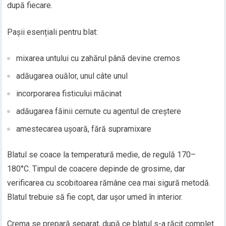
după fiecare.
Pașii esențiali pentru blat:
mixarea untului cu zahărul până devine cremos
adăugarea ouălor, unul câte unul
incorporarea fisticului măcinat
adăugarea făinii cernute cu agentul de creștere
amestecarea ușoară, fără supramixare
Blatul se coace la temperatură medie, de regulă 170–
180°C. Timpul de coacere depinde de grosime, dar
verificarea cu scobitoarea rămâne cea mai sigură metodă.
Blatul trebuie să fie copt, dar ușor umed în interior.
Crema se prepară separat, după ce blatul s-a răcit complet.