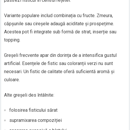
păstrezi fisticul în centrul rețetei.
Variante populare includ combinația cu fructe. Zmeura,
căpșunile sau cireșele adaugă aciditate și prospețime.
Acestea pot fi integrate sub formă de strat, inserție sau
topping.
Greșeli frecvente apar din dorința de a intensifica gustul
artificial. Esențele de fistic sau coloranții verzi nu sunt
necesari. Un fistic de calitate oferă suficientă aromă și
culoare.
Alte greșeli des întâlnite:
folosirea fisticului sărat
supramixarea compoziției