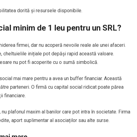
litatea dorită și resursele disponibile.
ocial minim de 1 leu pentru un SRL?
iderea firmei, dar nu acoperă nevoile reale ale unei afaceri.
heltuielile inițiale pot depăși rapid această valoare.
necesare nu pot fi acoperite cu o sumă simbolică.
social mai mare pentru a avea un buffer financiar. Această
ătre parteneri. O firmă cu capital social ridicat poate părea
ii financiare.
, nu plafonul maxim al banilor care pot intra în societate. Firma
redite, aport suplimentar al asociaților sau alte surse.
l mai mare