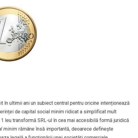
 în ultimii ani un subiect central pentru oricine intenționează
inței de capital social minim ridicat a simplificat mult
e 1 leu transformă SRL-ul în cea mai accesibilă formă juridică
al minim
rămâne însă importantă, deoarece definește
e baza legală a funcționării unei societăți comerciale.