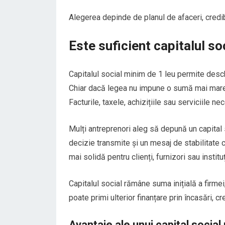
Alegerea depinde de planul de afaceri, credibi
Este suficient capitalul s
Capitalul social minim de 1 leu permite desch
Chiar dacă legea nu impune o sumă mai mare, c
Facturile, taxele, achizițiile sau serviciile 
Mulți antreprenori aleg să depună un capital 
decizie transmite și un mesaj de stabilitate c
mai solidă pentru clienți, furnizori sau instituț
Capitalul social rămâne suma inițială a firmei
poate primi ulterior finanțare prin încasări, c
Avantaje ale unui capital socia