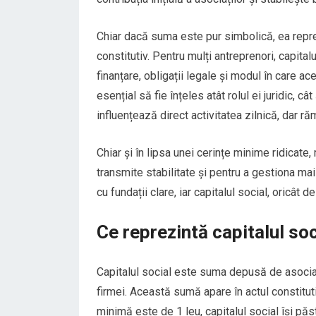
Chiar dacă suma este pur simbolică, ea reprez
constitutiv. Pentru mulți antreprenori, capital
finanțare, obligații legale și modul în care a
esențial să fie înțeles atât rolul ei juridic, c
influențează direct activitatea zilnică, dar ră
Chiar și în lipsa unei cerințe minime ridica
transmite stabilitate și pentru a gestiona ma
cu fundații clare, iar capitalul social, oricât
Ce reprezintă capitalul so
Capitalul social este suma depusă de asociați 
firmei. Această sumă apare în actul constituti
minimă este de 1 leu, capitalul social își pă