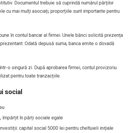
titutiv. Documentul trebuie să cuprindă numărul părților
mele cu mai mulți asociați, proporțiile sunt importante pentru
pune în contul bancar al firmei. Unele bănci solicită prezența
r reprezentant. Odată depusă suma, banca emite o dovadă
 într-o singură zi. După aprobarea firmei, contul provizoriu
lizat pentru toate tranzacțiile.
i social
leu
, împărțit în părți sociale egale
vestiții: capital social 5000 lei pentru cheltuieli inițiale