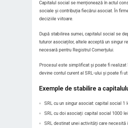
Capitalul social se menționează în actul cons
sociale și contribuția fiecărui asociat. În fir
deciziile viitoare.
După stabilirea sumei, capitalul social se de
tuturor asociaților, altele acceptă un singu
necesară pentru Registrul Comerțului.
Procesul este simplificat și poate fi realizat
devine contul curent al SRL-ului și poate fi uti
Exemple de stabilire a capitalulu
SRL cu un singur asociat: capital social 1 
SRL cu doi asociați: capital social 1000 lei
SRL destinat unei activități care necesită in