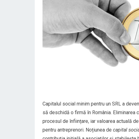
Capitalul social minim pentru un SRL a devenit
să deschidă o firmă în România. Eliminarea cer
procesul de înființare, iar valoarea actuală d
pentru antreprenori. Noțiunea de
capital soci
contribuția inițială a asociaților și stabileșt