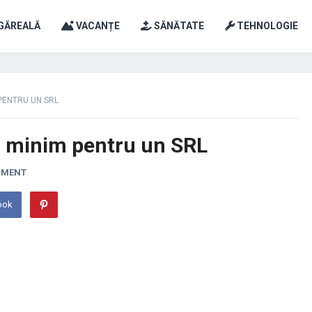
GĂREALĂ
VACANȚE
SĂNĂTATE
TEHNOLOGIE
 PENTRU UN SRL
al minim pentru un SRL
MMENT
ook