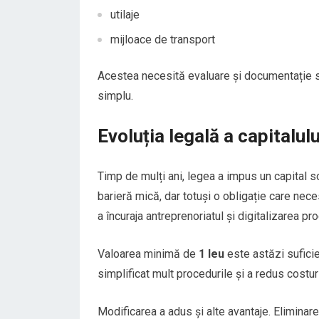
utilaje
mijloace de transport
Acestea necesită evaluare și documentație s
simplu.
Evoluția legală a capitalul
Timp de mulți ani, legea a impus un capital 
barieră mică, dar totuși o obligație care neces
a încuraja antreprenoriatul și digitalizarea pro
Valoarea minimă de
1 leu
este astăzi sufici
simplificat mult procedurile și a redus costuri
Modificarea a adus și alte avantaje. Eliminare