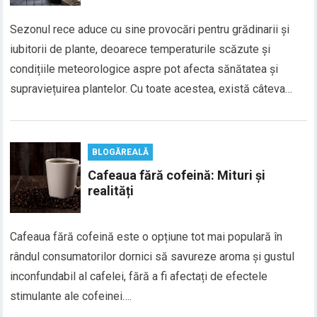
Sezonul rece aduce cu sine provocări pentru grădinarii și
iubitorii de plante, deoarece temperaturile scăzute și
condițiile meteorologice aspre pot afecta sănătatea și
supraviețuirea plantelor. Cu toate acestea, există câteva…
BLOGĂREALĂ
Cafeaua fără cofeină: Mituri și
realități
Cafeaua fără cofeină este o opțiune tot mai populară în
rândul consumatorilor dornici să savureze aroma și gustul
inconfundabil al cafelei, fără a fi afectați de efectele
stimulante ale cofeinei….