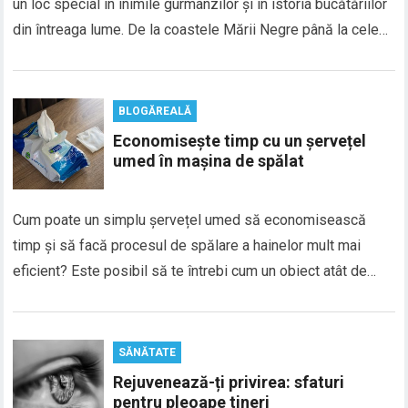
un loc special în inimile gurmanzilor și în istoria bucătăriilor
din întreaga lume. De la coastele Mării Negre până la cele…
BLOGĂREALĂ
Economisește timp cu un șervețel
umed în mașina de spălat
Cum poate un simplu șervețel umed să economisească
timp și să facă procesul de spălare a hainelor mult mai
eficient? Este posibil să te întrebi cum un obiect atât de…
SĂNĂTATE
Rejuvenează-ți privirea: sfaturi
pentru pleoape tineri