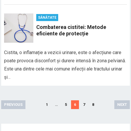
SĂNĂTATE
Combaterea cistitei: Metode
eficiente de protecție
Cistita, o inflamație a vezicii urinare, este o afecțiune care
poate provoca disconfort și durere intensă în zona pelviană.
Este una dintre cele mai comune infecții ale tractului urinar
și…
Paginație
PREVIOUS
1
…
5
6
7
8
NEXT
articole