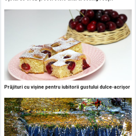
Prăjituri cu vișine pentru iubitorii gustului dulce-acrișor