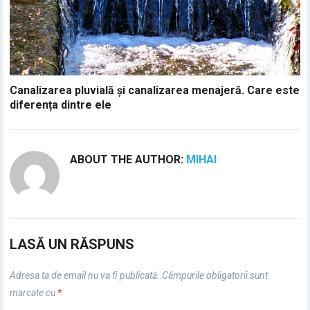
Canalizarea pluvială și canalizarea menajeră. Care este
diferența dintre ele
ABOUT THE AUTHOR:
MIHAI
LASĂ UN RĂSPUNS
Adresa ta de email nu va fi publicată.
Câmpurile obligatorii sunt
marcate cu
*