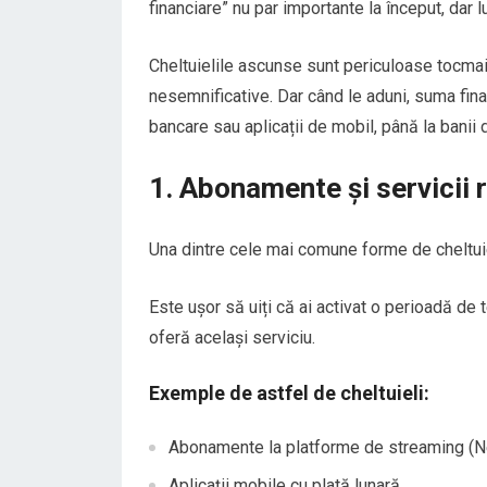
financiare” nu par importante la început, dar l
Cheltuielile ascunse sunt periculoase tocmai
nesemnificative. Dar când le aduni, suma fin
bancare sau aplicații de mobil, până la banii 
1. Abonamente și servicii 
Una dintre cele mai comune forme de cheltu
Este ușor să uiți că ai activat o perioadă de t
oferă același serviciu.
Exemple de astfel de cheltuieli:
Abonamente la platforme de streaming (Net
Aplicații mobile cu plată lunară