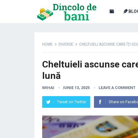
BLO
HOME
DIVERSE
CHELTUIELI ASCUNSE CARE ÎȚI GO
Cheltuieli ascunse care
lună
MIHAI
IUNIE 13, 2025
LEAVE A COMMENT
Tweet on Twitter
Share on Faceb