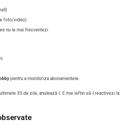
oud)
are foto/video)
are nu le mai frecventezi
ni
obby
pentru a monitoriza abonamentele
ultimele 30 de zile, anulează-l. E mai ieftin să-l reactivezi la
observate