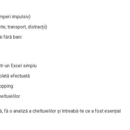
umperi impulsiv)
e, transport, distracții)
âi fără bani
ntr-un Excel simplu
 plată efectuată
hopping
eltuielilor
ă, fă o analiză a cheltuielilor și întreabă-te ce a fost esențial