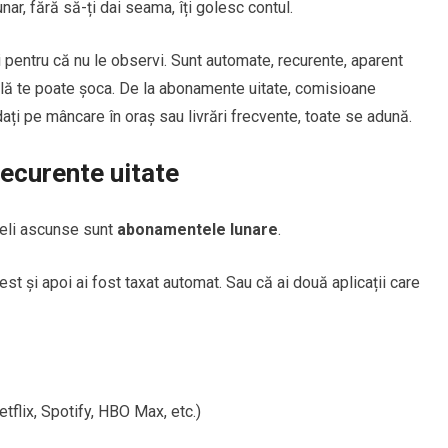
unar, fără să-ți dai seama, îți golesc contul.
 pentru că nu le observi. Sunt automate, recurente, aparent
ală te poate șoca. De la abonamente uitate, comisioane
dați pe mâncare în oraș sau livrări frecvente, toate se adună.
recurente uitate
ieli ascunse sunt
abonamentele lunare
.
est și apoi ai fost taxat automat. Sau că ai două aplicații care
flix, Spotify, HBO Max, etc.)