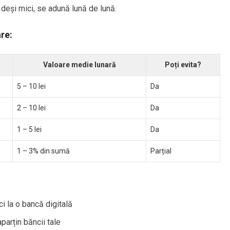
eși mici, se adună lună de lună.
re:
Valoare medie lunară
Poți evita?
5 – 10 lei
Da
2 – 10 lei
Da
1 – 5 lei
Da
1 – 3% din sumă
Parțial
i la o bancă digitală
parțin băncii tale