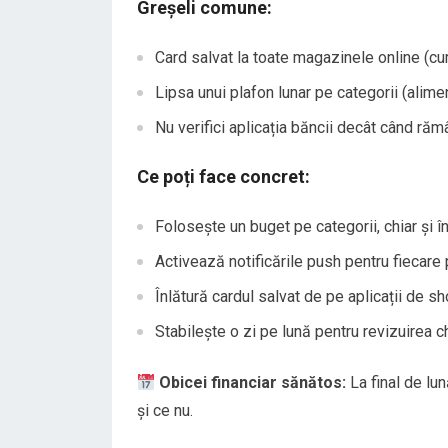
Greșeli comune:
Card salvat la toate magazinele online (c
Lipsa unui plafon lunar pe categorii (aliment
Nu verifici aplicația băncii decât când răm
Ce poți face concret:
Folosește un buget pe categorii, chiar și î
Activează notificările push pentru fiecare
Înlătură cardul salvat de pe aplicații de s
Stabilește o zi pe lună pentru revizuirea ch
Obicei financiar sănătos:
La final de lun
și ce nu.