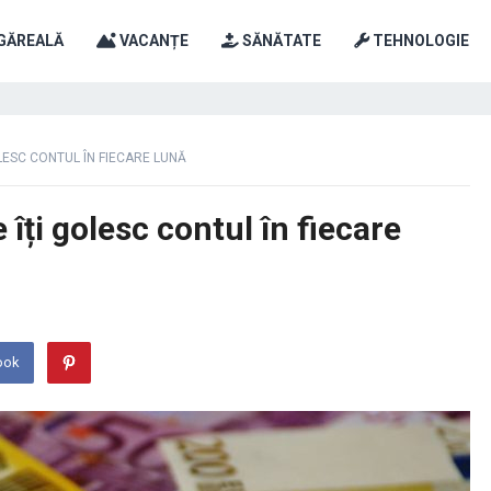
GĂREALĂ
VACANȚE
SĂNĂTATE
TEHNOLOGIE
LESC CONTUL ÎN FIECARE LUNĂ
 îți golesc contul în fiecare
ook