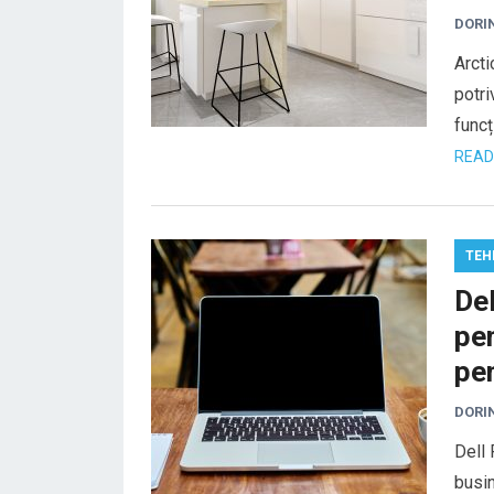
DORI
Arct
potri
funcț
READ
TEH
De
pe
pen
DORI
Dell 
busin