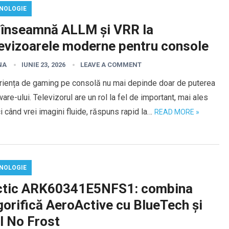
NOLOGIE
 înseamnă ALLM și VRR la
levizoarele moderne pentru console
NA
IUNIE 23, 2026
LEAVE A COMMENT
riența de gaming pe consolă nu mai depinde doar de puterea
are-ului. Televizorul are un rol la fel de important, mai ales
i când vrei imagini fluide, răspuns rapid la…
READ MORE »
NOLOGIE
ctic ARK60341E5NFS1: combina
gorifică AeroActive cu BlueTech și
l No Frost