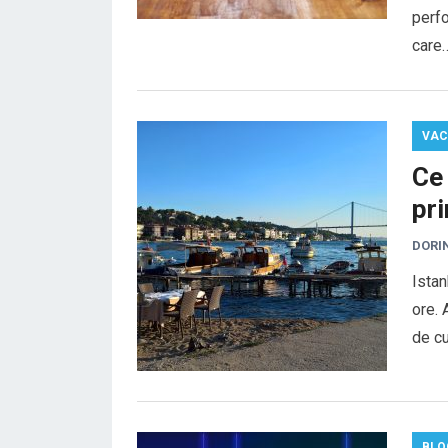
perfo
care
VAC
Ce 
pri
DORI
Istan
ore. 
de cu
BLO