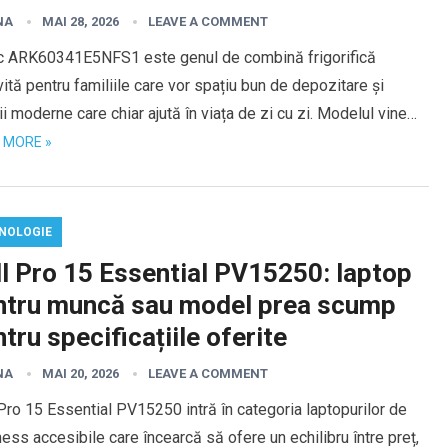
NA
MAI 28, 2026
LEAVE A COMMENT
ic ARK60341E5NFS1 este genul de combină frigorifică
vită pentru familiile care vor spațiu bun de depozitare și
ii moderne care chiar ajută în viața de zi cu zi. Modelul vine…
 MORE »
NOLOGIE
ll Pro 15 Essential PV15250: laptop
ntru muncă sau model prea scump
tru specificațiile oferite
NA
MAI 20, 2026
LEAVE A COMMENT
Pro 15 Essential PV15250 intră în categoria laptopurilor de
ess accesibile care încearcă să ofere un echilibru între preț,