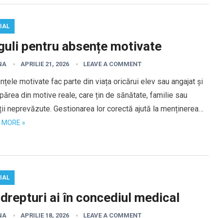
IAL
guli pentru absențe motivate
NA
APRILIE 21, 2026
LEAVE A COMMENT
țele motivate fac parte din viața oricărui elev sau angajat și
părea din motive reale, care țin de sănătate, familie sau
ții neprevăzute. Gestionarea lor corectă ajută la menținerea…
 MORE »
IAL
drepturi ai în concediul medical
NA
APRILIE 18, 2026
LEAVE A COMMENT