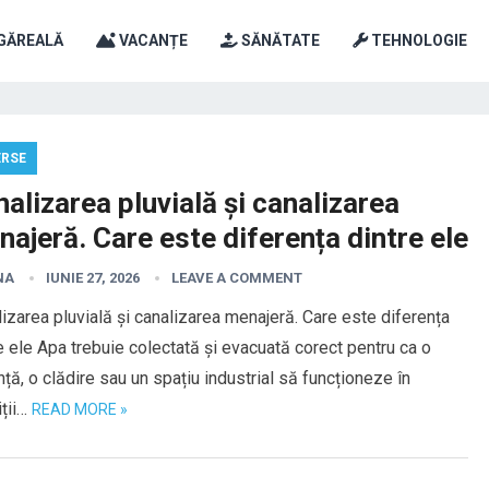
GĂREALĂ
VACANȚE
SĂNĂTATE
TEHNOLOGIE
ERSE
alizarea pluvială și canalizarea
ajeră. Care este diferența dintre ele
NA
IUNIE 27, 2026
LEAVE A COMMENT
izarea pluvială și canalizarea menajeră. Care este diferența
e ele Apa trebuie colectată și evacuată corect pentru ca o
nță, o clădire sau un spațiu industrial să funcționeze în
iții…
READ MORE »