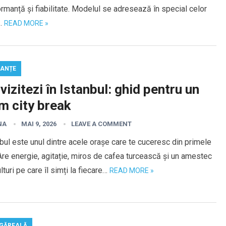
rmanță și fiabilitate. Modelul se adresează în special celor
…
READ MORE »
ANȚE
vizitezi în Istanbul: ghid pentru un
m city break
NA
MAI 9, 2026
LEAVE A COMMENT
bul este unul dintre acele orașe care te cuceresc din primele
Are energie, agitație, miros de cafea turcească și un amestec
lturi pe care îl simți la fiecare…
READ MORE »
GĂREALĂ