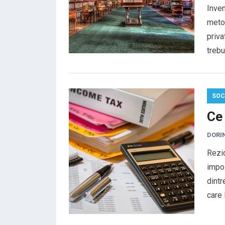
Inven
metod
priva
treb
SOC
Ce
DORI
Rezid
impoz
dintr
care