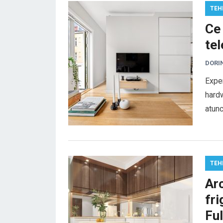
TEH
Ce
te
DORI
Expe
hardw
atunc
TEH
Ar
fri
Ful