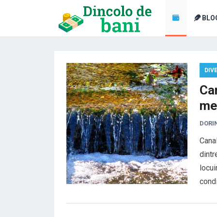
BLO
DIV
Can
men
DORI
Canal
dintr
locui
cond