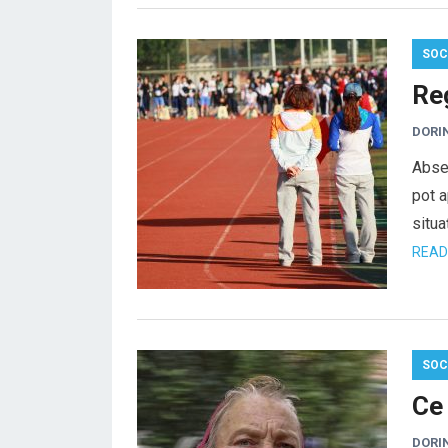
SOC
Re
DORI
Absen
pot a
situa
READ
SOC
Ce 
DORI