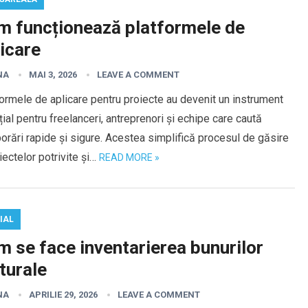
m funcționează platformele de
icare
NA
MAI 3, 2026
LEAVE A COMMENT
ormele de aplicare pentru proiecte au devenit un instrument
ial pentru freelanceri, antreprenori și echipe care caută
orări rapide și sigure. Acestea simplifică procesul de găsire
iectelor potrivite și…
READ MORE »
IAL
 se face inventarierea bunurilor
turale
NA
APRILIE 29, 2026
LEAVE A COMMENT