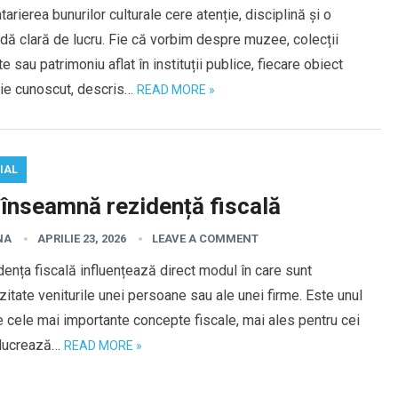
tarierea bunurilor culturale cere atenție, disciplină și o
ă clară de lucru. Fie că vorbim despre muzee, colecții
te sau patrimoniu aflat în instituții publice, fiecare obiect
uie cunoscut, descris…
READ MORE »
IAL
 înseamnă rezidență fiscală
NA
APRILIE 23, 2026
LEAVE A COMMENT
ența fiscală influențează direct modul în care sunt
itate veniturile unei persoane sau ale unei firme. Este unul
e cele mai importante concepte fiscale, mai ales pentru cei
 lucrează…
READ MORE »