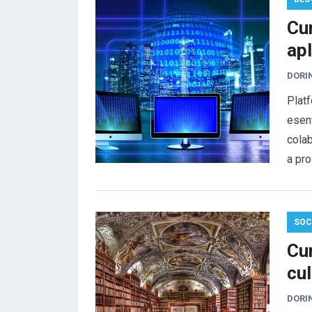
Cu
apl
DORI
Platf
esenț
colab
a pro
SOC
Cum
cul
DORI